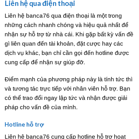
Liên hệ qua điện thoại
Liên hệ banca76 qua điện thoại là một trong
những cách nhanh chóng và hiệu quả nhất để
nhận sự hỗ trợ từ nhà cái. Khi gặp bất kỳ vấn đề
gì liên quan đến tài khoản, đặt cược hay các
dịch vụ khác, bạn chỉ cần gọi đến hotline được
cung cấp để nhận sự giúp đỡ.
Điểm mạnh của phương pháp này là tính tức thì
và tương tác trực tiếp với nhân viên hỗ trợ. Bạn
có thể trao đổi ngay lập tức và nhận được giải
pháp cho vấn đề của mình.
Hotline hỗ trợ
Liên hệ banca76 cung cấp hotline hỗ trợ hoạt