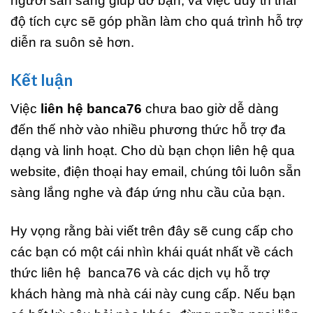
người sẵn sàng giúp đỡ bạn, và việc duy trì thái
độ tích cực sẽ góp phần làm cho quá trình hỗ trợ
diễn ra suôn sẻ hơn.
Kết luận
Việc
liên hệ banca76
chưa bao giờ dễ dàng
đến thế nhờ vào nhiều phương thức hỗ trợ đa
dạng và linh hoạt. Cho dù bạn chọn liên hệ qua
website, điện thoại hay email, chúng tôi luôn sẵn
sàng lắng nghe và đáp ứng nhu cầu của bạn.
Hy vọng rằng bài viết trên đây sẽ cung cấp cho
các bạn có một cái nhìn khái quát nhất về cách
thức liên hệ banca76 và các dịch vụ hỗ trợ
khách hàng mà nhà cái này cung cấp. Nếu bạn