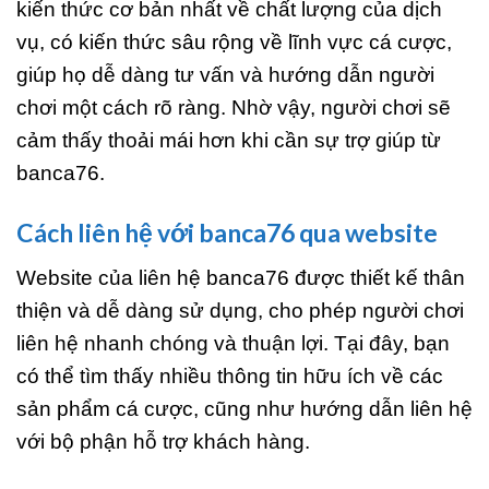
kiến thức cơ bản nhất về chất lượng của dịch
vụ, có kiến thức sâu rộng về lĩnh vực cá cược,
giúp họ dễ dàng tư vấn và hướng dẫn người
chơi một cách rõ ràng. Nhờ vậy, người chơi sẽ
cảm thấy thoải mái hơn khi cần sự trợ giúp từ
banca76.
Cách liên hệ với banca76 qua website
Website của liên hệ banca76 được thiết kế thân
thiện và dễ dàng sử dụng, cho phép người chơi
liên hệ nhanh chóng và thuận lợi. Tại đây, bạn
có thể tìm thấy nhiều thông tin hữu ích về các
sản phẩm cá cược, cũng như hướng dẫn liên hệ
với bộ phận hỗ trợ khách hàng.