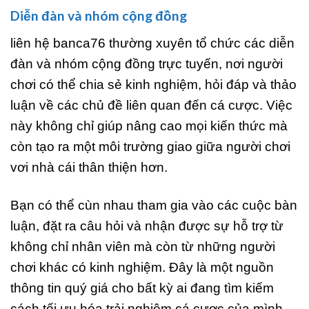
Diễn đàn và nhóm cộng đồng
liên hệ banca76 thường xuyên tổ chức các diễn
đàn và nhóm cộng đồng trực tuyến, nơi người
chơi có thể chia sẻ kinh nghiệm, hỏi đáp và thảo
luận về các chủ đề liên quan đến cá cược. Việc
này không chỉ giúp nâng cao mọi kiến thức mà
còn tạo ra một môi trường giao giữa người chơi
vơi nhà cái thân thiện hơn.
Bạn có thể cùn nhau tham gia vào các cuộc bàn
luận, đặt ra câu hỏi và nhận được sự hỗ trợ từ
không chỉ nhân viên mà còn từ những người
chơi khác có kinh nghiệm. Đây là một nguồn
thông tin quý giá cho bất kỳ ai đang tìm kiếm
cách tối ưu hóa trải nghiệm cá cược của mình.