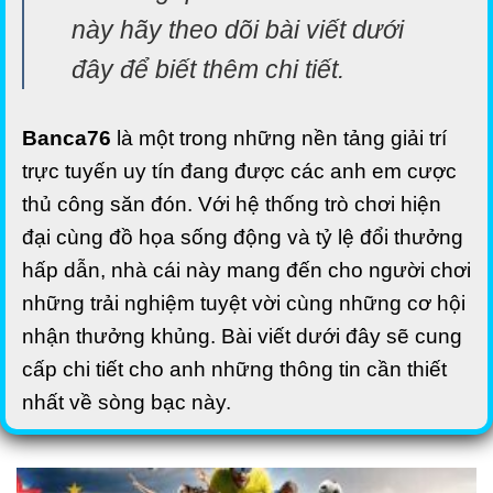
này hãy theo dõi bài viết dưới
đây để biết thêm chi tiết.
Banca76
là một trong những nền tảng giải trí
trực tuyến uy tín đang được các anh em cược
thủ công săn đón. Với hệ thống trò chơi hiện
đại cùng đồ họa sống động và tỷ lệ đổi thưởng
hấp dẫn, nhà cái này mang đến cho người chơi
những trải nghiệm tuyệt vời cùng những cơ hội
nhận thưởng khủng. Bài viết dưới đây sẽ cung
cấp chi tiết cho anh những thông tin cần thiết
nhất về sòng bạc này.
Đôi nét về lịch sử hình thành và phát