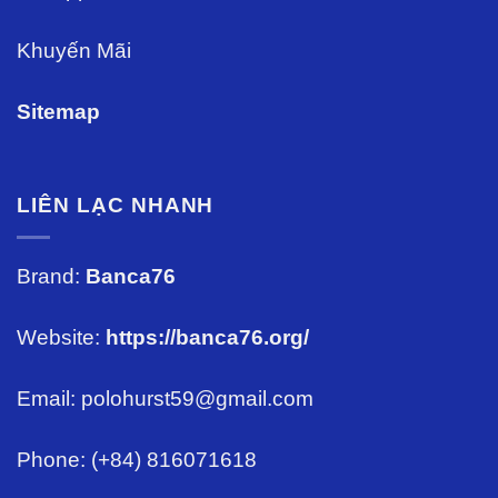
khổng lồ và nhận về những phần thưởng lớn.
Không chỉ dừng lại ở đó,
Banca76
còn tạo
Khuyến Mãi
không gian cạnh tranh sôi động với chế độ
chơi nhiều người, mang lại cảm giác kịch tính,
Sitemap
lôi cuốn khiến người chơi có cảm giác như
đang hoà mình vào thế giới ảo.
LIÊN LẠC NHANH
Live casino
Brand:
Banca76
Không thể thiếu trong bộ sưu tập là live casino,
nơi mang đến trải nghiệm sòng bài đẳng cấp
Website:
https://banca76.org/
thế giới. Các bet thủ có thể tham gia các trò
như:
Email:
polohurst59@gmail.com
Roulette
Phone:
(+84) 816071618
Blackjack