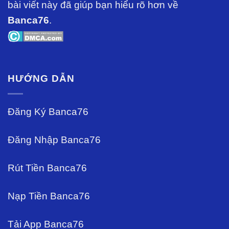
đây sẽ là top những loại game được các anh
bài viết này đã giúp bạn hiểu rõ hơn về
em cược thủ quan tâm nhiều nhất trong bộ sưu
Banca76
.
tập game đa dạng này:
Bắn cá
HƯỚNG DẪN
Bắn cá là tựa game được xem như “ngôi sao”
của
Banca76
. Với đồ họa sống động với âm
Đăng Ký Banca76
thanh chân thực, game bắn cá tại đây thu hút
hàng ngàn người chơi mỗi ngày.
Đăng Nhập Banca76
Với đồ họa 3D sống động, đưa bạn vào hành
Rút Tiền Banca76
trình săn lùng những sinh vật biển quý hiếm.
Các cược thủ sẽ được trang bị nhiều loại vũ khí
Nạp Tiền Banca76
mạnh mẽ như súng ngư lôi, bom năng lượng
để chinh phục các loài cá đặc biệt, săn boss
Tải App Banca76