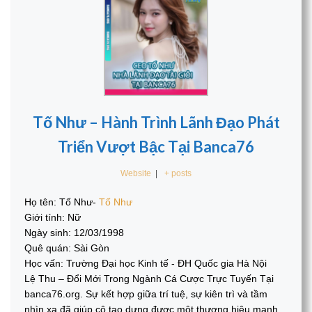
sự phát triển mạnh mẽ của ngành công nghiệp
giải trí trực tuyến, đặc biệt là trong lĩnh vực trò
chơi bắn cá đổi thưởng. Đơn vị quốc tế này đã
nhanh chóng khẳng định vị trí của mình trên thị
trường nhờ vào chất lượng dịch vụ cùng sự
thay đổi mới không ngừng.
Tố Như – Hành Trình Lãnh Đạo Phát
Triển Vượt Bậc Tại Banca76
Ngay từ khi ra mắt, nhà cái đã chú ý đến công
nghệ và giao diện quan trọng nhất để mang
Website
|
+ posts
đến những trải nghiệm giải trí tối ưu nhất cho
Họ tên: Tố Như-
Tố Như
anh em. Sự kết hợp giữa đồ họa sắc nét, âm
Giới tính: Nữ
thanh sống động cùng tỷ lệ đổi thưởng cao đã
Ngày sinh: 12/03/1998
Quê quán: Sài Gòn
giúp sân chơi này nhanh chóng thu hút được
Học vấn: Trường Đại học Kinh tế - ĐH Quốc gia Hà Nội
lượng lớn người dùng.
Lệ Thu – Đổi Mới Trong Ngành Cá Cược Trực Tuyến Tại
banca76.org. Sự kết hợp giữa trí tuệ, sự kiên trì và tầm
nhìn xa đã giúp cô tạo dựng được một thương hiệu mạnh