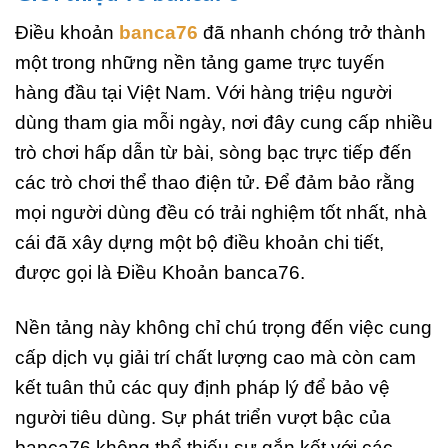
Điều khoản
banca76
đã nhanh chóng trở thành
một trong những nền tảng game trực tuyến
hàng đầu tại Việt Nam. Với hàng triệu người
dùng tham gia mỗi ngày, nơi đây cung cấp nhiều
trò chơi hấp dẫn từ bài, sòng bạc trực tiếp đến
các trò chơi thể thao điện tử. Để đảm bảo rằng
mọi người dùng đều có trải nghiệm tốt nhất, nhà
cái đã xây dựng một bộ điều khoản chi tiết,
được gọi là Điều Khoản banca76.
Nền tảng này không chỉ chú trọng đến việc cung
cấp dịch vụ giải trí chất lượng cao mà còn cam
kết tuân thủ các quy định pháp lý để bảo vệ
người tiêu dùng. Sự phát triển vượt bậc của
banca76 không thể thiếu sự gắn kết với các