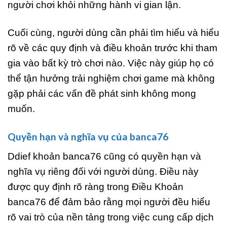
người chơi khỏi những hành vi gian lận.
Cuối cùng, người dùng cần phải tìm hiểu và hiểu
rõ về các quy định và điều khoản trước khi tham
gia vào bất kỳ trò chơi nào. Việc này giúp họ có
thể tận hưởng trải nghiệm chơi game mà không
gặp phải các vấn đề phát sinh không mong
muốn.
Quyền hạn và nghĩa vụ của banca76
Ddief khoản banca76 cũng có quyền hạn và
nghĩa vụ riêng đối với người dùng. Điều này
được quy định rõ ràng trong Điều Khoản
banca76 để đảm bảo rằng mọi người đều hiểu
rõ vai trò của nền tảng trong việc cung cấp dịch