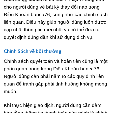
cho người dùng về bất kỳ thay đổi nào trong
Điều Khoản banca76, cũng như các chính sách
liên quan. Điều này giúp người dùng luôn được
cập nhật thông tin mới nhất và có thể đưa ra
quyết định đúng đắn khi sử dụng dịch vụ.
Chính Sách về bồi thường
Chính sách quyết toán và hoàn tiền cũng là một
phần quan trọng trong Điều Khoản banca76.
Người dùng cần phải nắm rõ các quy định liên
quan để tránh gặp phải tình huống không mong
muốn.
Khi thực hiện giao dịch, người dùng cần đảm
bảo rằng thông tin thanh toán của mình là chính