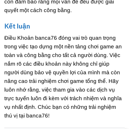
còn đảm bảo rằng mọi vấn đề đều được giải
quyết một cách công bằng.
Kết luận
Điều Khoản banca76 đóng vai trò quan trọng
trong việc tạo dựng một nền tảng chơi game an
toàn và công bằng cho tất cả người dùng. Việc
nắm rõ các điều khoản này không chỉ giúp
người dùng bảo vệ quyền lợi của mình mà còn
nâng cao trải nghiệm chơi game tổng thể. Hãy
luôn nhớ rằng, việc tham gia vào các dịch vụ
trực tuyến luôn đi kèm với trách nhiệm và nghĩa
vụ nhất định. Chúc bạn có những trải nghiệm
thú vị tại banca76!