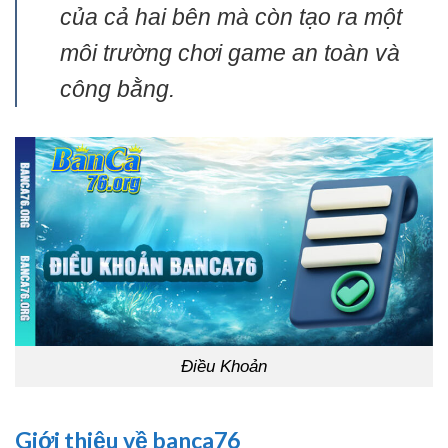
của cả hai bên mà còn tạo ra một
môi trường chơi game an toàn và
công bằng.
Điều Khoản
Giới thiệu về banca76