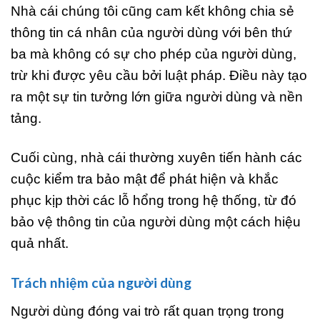
Nhà cái chúng tôi cũng cam kết không chia sẻ
thông tin cá nhân của người dùng với bên thứ
ba mà không có sự cho phép của người dùng,
trừ khi được yêu cầu bởi luật pháp. Điều này tạo
ra một sự tin tưởng lớn giữa người dùng và nền
tảng.
Cuối cùng, nhà cái thường xuyên tiến hành các
cuộc kiểm tra bảo mật để phát hiện và khắc
phục kịp thời các lỗ hổng trong hệ thống, từ đó
bảo vệ thông tin của người dùng một cách hiệu
quả nhất.
Trách nhiệm của người dùng
Người dùng đóng vai trò rất quan trọng trong