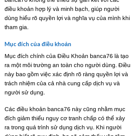
điều khoản hợp lý và minh bạch, giúp người
dùng hiểu rõ quyền lợi và nghĩa vụ của mình khi
tham gia.
Mục đích của điều khoản
Mục đích chính của Điều Khoản banca76 là tạo
ra một môi trường an toàn cho người dùng. Điều
này bao gồm việc xác định rõ ràng quyền lợi và
trách nhiệm của cả nhà cung cấp dịch vụ và
người sử dụng.
Các điều khoản banca76 này cũng nhằm mục
đích giảm thiểu nguy cơ tranh chấp có thể xảy
ra trong quá trình sử dụng dịch vụ. Khi người